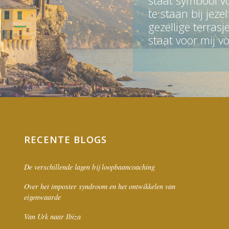
staat symbool vo
te staan bij jez
gezellige terrasj
staat voor mij v
RECENTE BLOGS
De verschillende lagen bij loopbaancoaching
Over het imposter syndroom en het ontwikkelen van
eigenwaarde
Van Urk naar Ibiza