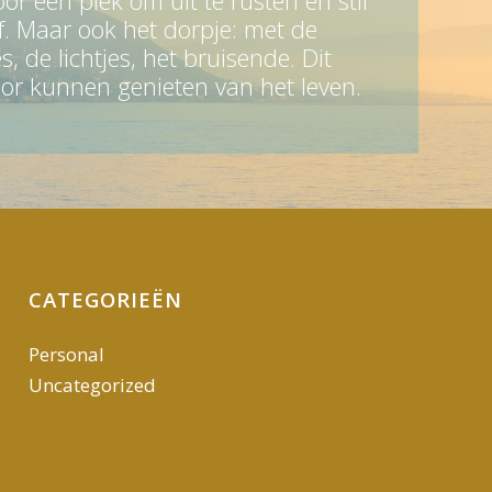
or een plek om uit te rusten en stil
elf. Maar ook het dorpje: met de
es, de lichtjes, het bruisende. Dit
oor kunnen genieten van het leven.
CATEGORIEËN
Personal
Uncategorized