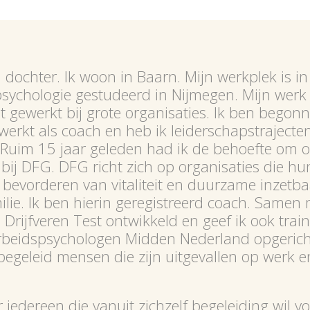
ochter. Ik woon in Baarn. Mijn werkplek is in 
psychologie gestudeerd in Nijmegen. Mijn werk 
st gewerkt bij grote organisaties. Ik ben bego
rkt als coach en heb ik leiderschapstrajecten 
 Ruim 15 jaar geleden had ik de behoefte om o
bij DFG. DFG richt zich op organisaties die h
t bevorderen van vitaliteit en duurzame inzetb
milie. Ik ben hierin geregistreerd coach. Sam
e Drijfveren Test ontwikkeld en geef ik ook train
rbeidspsychologen Midden Nederland opgericht.
begeleid mensen die zijn uitgevallen op werk 
iedereen die vanuit zichzelf begeleiding wil vo