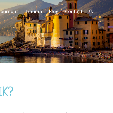
 burnout
Trauma
Blog
Contact
IK?