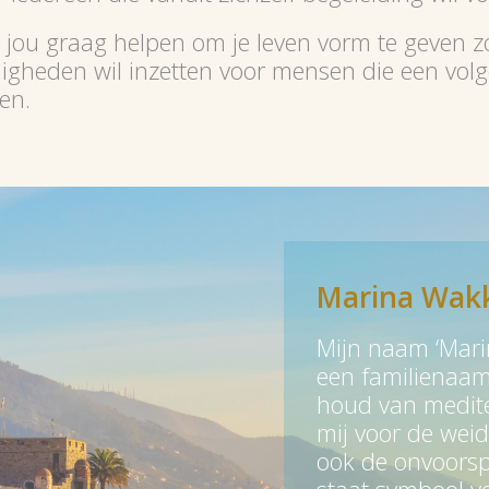
 jou graag helpen om je leven vorm te geven zoa
gheden wil inzetten voor mensen die een volge
en.
Marina Wak
Mijn naam ‘Marin
een familienaam,
houd van medite
mij voor de weid
ook de onvoorsp